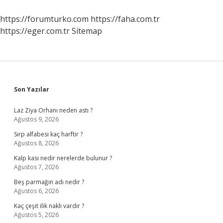
https://forumturko.com
https://faha.com.tr
https://eger.com.tr
Sitemap
Sidebar
Son Yazılar
Laz Ziya Orhanı neden astı ?
Ağustos 9, 2026
Sırp alfabesi kaç harftir ?
Ağustos 8, 2026
Kalp kası nedir nerelerde bulunur ?
Ağustos 7, 2026
Beş parmağın adı nedir ?
Ağustos 6, 2026
Kaç çeşit ilik nakli vardır ?
Ağustos 5, 2026