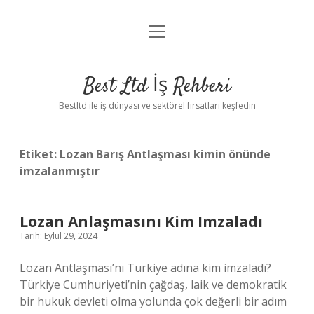
menüyü
Anasayfa
aç
Gizlilik Politikası
Best Ltd İş Rehberi
Yasal Uyarı
Bestltd ile iş dünyası ve sektörel fırsatları keşfedin
Hakkımızda
Etiket:
Lozan Barış Antlaşması kimin önünde
imzalanmıştır
Lozan Anlaşmasını Kim Imzaladı
Tarih: Eylül 29, 2024
Lozan Antlaşması’nı Türkiye adına kim imzaladı?
Türkiye Cumhuriyeti’nin çağdaş, laik ve demokratik
bir hukuk devleti olma yolunda çok değerli bir adım