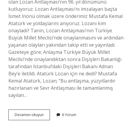
olan Lozan Antlaşması’nın 96. yıl dönümünü
kutluyoruz. Lozan Antlaşması’nı imzalayan başta
İsmet İnönü olmak üzere önderimiz Mustafa Kemal
Atatürk ve yoldaşlarını anıyoruz. Lozanı kim
onayladı? Tanin, Lozan Antlaşması’nın Türkiye
Büyük Millet Meclisi’nde onaylanmasını ve ardından
yaşanan olayları yakından takip etti ve yayınladı.
Gazeteye göre; Anlaşma Türkiye Büyük Millet
Meclisi’nde onaylandıktan sonra Dışişleri Bakanlığı
tarafından İstanbul’daki Dışişleri Bakanı Adnan
Bey’e iletildi. Atatürk Lozan için ne dedi? Mustafa
Kemal Atatürk, Lozan; “Bu antlaşma, yüzyıllardır
hazırlanan ve Sevr Antlaşması ile tamamlanmış
sayılan…
Lozan
Devamını okuyun
6 Yorum
Anlaşmasını
Kim
Imzaladı