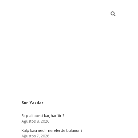
Sidebar
Son Yazılar
pia bella casino g
Sırp alfabesi kaç harftir ?
Ağustos 8, 2026
Kalp kası nedir nerelerde bulunur ?
Ağustos 7, 2026