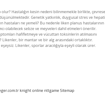
 olur? Hastalığın kesin nedeni bilinmemekle birlikte, çevrese
 düşünülmektedir. Genetik yatkınlık, duygusal stres ve hepati
en hastaları ne yemeli? Bu nedenle liken planus hastalarının
cı olabilecek sebze ve meyveleri dahil etmeleri önerilir.
mptomları hafifletmeye ve vücuttan toksinlerin atılmasını
? Likenler, bir mantar ve bir alg arasındaki ortaklıktır.
eşeysiz. Likenler, sporlar aracılığıyla eşeyli olarak ürer.
eger.com.tr
knight online
nttgame
Sitemap