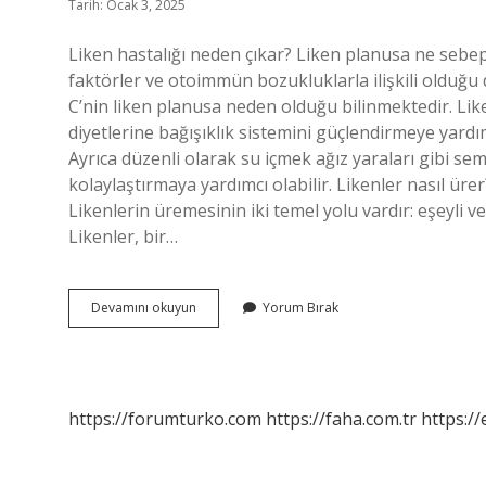
Tarih: Ocak 3, 2025
Liken hastalığı neden çıkar? Liken planusa ne sebep
faktörler ve otoimmün bozukluklarla ilişkili olduğu
C’nin liken planusa neden olduğu bilinmektedir. Lik
diyetlerine bağışıklık sistemini güçlendirmeye yardım
Ayrıca düzenli olarak su içmek ağız yaraları gibi se
kolaylaştırmaya yardımcı olabilir. Likenler nasıl ürer
Likenlerin üremesinin iki temel yolu vardır: eşeyli ve 
Likenler, bir…
Liken
Devamını okuyun
Yorum Bırak
Nedir
Nasıl
Oluşur
https://forumturko.com
https://faha.com.tr
https://