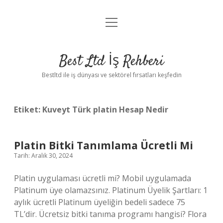
menüyü
Anasayfa
aç
Gizlilik Politikası
Best Ltd İş Rehberi
Yasal Uyarı
Bestltd ile iş dünyası ve sektörel fırsatları keşfedin
Hakkımızda
Etiket:
Kuveyt Türk platin Hesap Nedir
Platin Bitki Tanımlama Ücretli Mi
Tarih: Aralık 30, 2024
Platin uygulaması ücretli mi? Mobil uygulamada
Platinum üye olamazsınız. Platinum Üyelik Şartları: 1
aylık ücretli Platinum üyeliğin bedeli sadece 75
TL’dir. Ücretsiz bitki tanıma programı hangisi? Flora