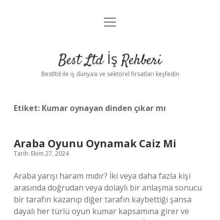
menüyü
Anasayfa
aç
Gizlilik Politikası
Best Ltd İş Rehberi
Yasal Uyarı
Bestltd ile iş dünyası ve sektörel fırsatları keşfedin
Hakkımızda
Etiket:
Kumar oynayan dinden çıkar mı
Araba Oyunu Oynamak Caiz Mi
Tarih: Ekim 27, 2024
Araba yarışı haram mıdır? İki veya daha fazla kişi
arasında doğrudan veya dolaylı bir anlaşma sonucu
bir tarafın kazanıp diğer tarafın kaybettiği şansa
dayalı her türlü oyun kumar kapsamına girer ve