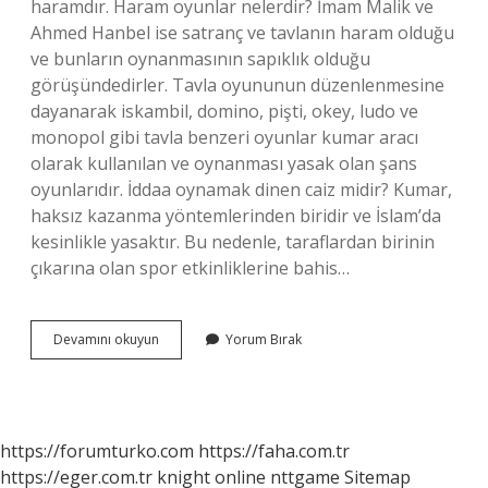
haramdır. Haram oyunlar nelerdir? İmam Malik ve
Ahmed Hanbel ise satranç ve tavlanın haram olduğu
ve bunların oynanmasının sapıklık olduğu
görüşündedirler. Tavla oyununun düzenlenmesine
dayanarak iskambil, domino, pişti, okey, ludo ve
monopol gibi tavla benzeri oyunlar kumar aracı
olarak kullanılan ve oynanması yasak olan şans
oyunlarıdır. İddaa oynamak dinen caiz midir? Kumar,
haksız kazanma yöntemlerinden biridir ve İslam’da
kesinlikle yasaktır. Bu nedenle, taraflardan birinin
çıkarına olan spor etkinliklerine bahis…
Araba
Devamını okuyun
Yorum Bırak
Oyunu
Oynamak
Caiz
Mi
https://forumturko.com
https://faha.com.tr
https://eger.com.tr
knight online
nttgame
Sitemap