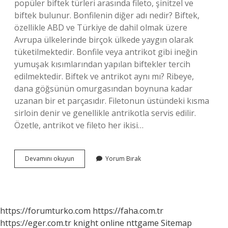
popüler biftek türleri arasında fileto, şinitzel ve
biftek bulunur. Bonfilenin diğer adı nedir? Biftek,
özellikle ABD ve Türkiye de dahil olmak üzere
Avrupa ülkelerinde birçok ülkede yaygın olarak
tüketilmektedir. Bonfile veya antrikot gibi ineğin
yumuşak kısımlarından yapılan biftekler tercih
edilmektedir. Biftek ve antrikot aynı mı? Ribeye,
dana göğsünün omurgasından boynuna kadar
uzanan bir et parçasıdır. Filetonun üstündeki kısma
sirloin denir ve genellikle antrikotla servis edilir.
Özetle, antrikot ve fileto her ikisi…
Bonfile
Devamını okuyun
Yorum Bırak
Ve
Biftek
Aynı
Mı
https://forumturko.com
https://faha.com.tr
https://eger.com.tr
knight online
nttgame
Sitemap