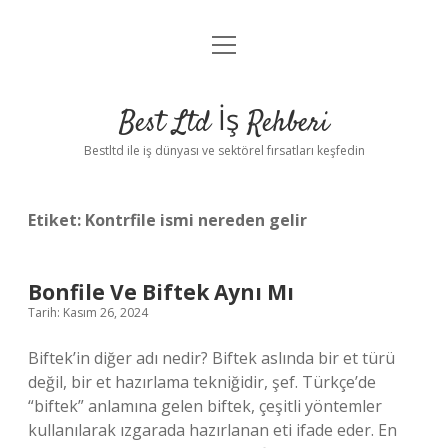
menüyü
Anasayfa
aç
Gizlilik Politikası
Best Ltd İş Rehberi
Yasal Uyarı
Bestltd ile iş dünyası ve sektörel fırsatları keşfedin
Hakkımızda
Etiket:
Kontrfile ismi nereden gelir
Bonfile Ve Biftek Aynı Mı
Tarih: Kasım 26, 2024
Biftek’in diğer adı nedir? Biftek aslında bir et türü
değil, bir et hazırlama tekniğidir, şef. Türkçe’de
“biftek” anlamına gelen biftek, çeşitli yöntemler
kullanılarak ızgarada hazırlanan eti ifade eder. En