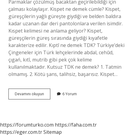
Parmaklar çözülmüş bacaktan geçirilebildiği için
çalması kolaylaşır. Kispet ne demek cümle? Kispet,
güreşçilerin yağlı güreşte giydiği ve belden baldıra
kadar uzanan dar deri pantolonlara verilen isimdir.
Kıspet kelimesi ne anlama geliyor? Kispet,
güreşçilerin güreş sırasında giydiği kıyafetle
karakterize edilir. Kıptî ne demek TDK? Türkiye’deki
Çingeneler için Türk lehçelerinde abdal, cehūd,
çıgań, kıtî, mutrib gibi pek çok kelime
kullanılmaktadır. Kutsuz TDK ne demek? 1. Tatmin
olmamış. 2. Kötü şans, talihsiz, başarısız. Kispet…
Kispet
Devamını okuyun
6 Yorum
Ne
Demek
Tdk
https://forumturko.com
https://faha.com.tr
https://eger.com.tr
Sitemap