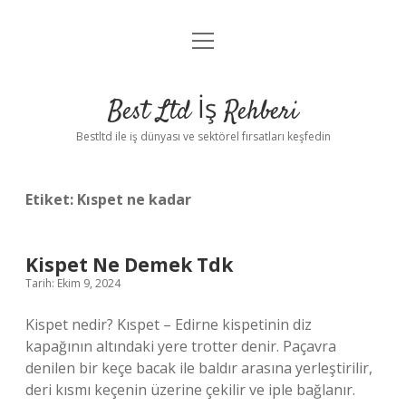
menüyü
Anasayfa
aç
Gizlilik Politikası
Best Ltd İş Rehberi
Yasal Uyarı
Bestltd ile iş dünyası ve sektörel fırsatları keşfedin
Hakkımızda
Etiket:
Kıspet ne kadar
Kispet Ne Demek Tdk
Tarih: Ekim 9, 2024
Kispet nedir? Kıspet – Edirne kispetinin diz
kapağının altındaki yere trotter denir. Paçavra
denilen bir keçe bacak ile baldır arasına yerleştirilir,
deri kısmı keçenin üzerine çekilir ve iple bağlanır.