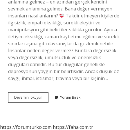
anlamına gelmez – en azından gerçek kendini
sevmek anlamına gelmez. Bana değer vermeyen
insanları nasıl anlarım?
Takdir etmeyen kişilerde
ilgisizlik, empati eksikliği, sürekli eleştiri ve
manipülasyon gibi belirtiler sıklıkla görülür. Ayrıca
iletişim eksikliği, zaman kaybetme eğilimi ve sürekli
sınırları aşma gibi davranışlar da gözlemlenebilir.
İnsanlar neden değer vermez? Bunlara değersizlik
veya değersizlik, umutsuzluk ve önemsizlik
duyguları dahildir. Bu tür duygular genellikle
depresyonun yaygın bir belirtisidir. Ancak düşük öz
saygı, ihmal, istismar, travma veya bir kişinin…
Değer
Devamını okuyun
Yorum Bırak
Vermeyen
Kişiye
Ne
Denir
https://forumturko.com
https://faha.com.tr