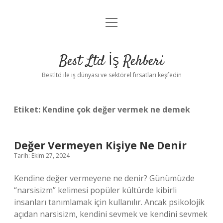
menüyü
Anasayfa
aç
Gizlilik Politikası
Best Ltd İş Rehberi
Yasal Uyarı
Bestltd ile iş dünyası ve sektörel fırsatları keşfedin
Hakkımızda
Etiket:
Kendine çok değer vermek ne demek
Değer Vermeyen Kişiye Ne Denir
Tarih: Ekim 27, 2024
Kendine değer vermeyene ne denir? Günümüzde
“narsisizm” kelimesi popüler kültürde kibirli
insanları tanımlamak için kullanılır. Ancak psikolojik
açıdan narsisizm, kendini sevmek ve kendini sevmek