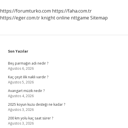
https://forumturko.com
https://faha.com.tr
https://eger.com.tr
knight online
nttgame
Sitemap
Sidebar
Son Yazılar
Beş parmağın adı nedir ?
Ağustos 6, 2026
Kaç çeşit ilik nakli vardır ?
Ağustos 5, 2026
Avangart müzik nedir ?
Ağustos 4, 2026
2025 koyun kuzu desteği ne kadar ?
Ağustos 3, 2026
200 km yolu kaç saat sürer ?
Ağustos 3, 2026