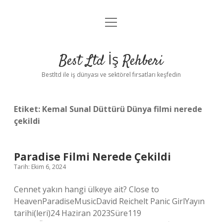
menüyü
Anasayfa
aç
Gizlilik Politikası
Best Ltd İş Rehberi
Yasal Uyarı
Bestltd ile iş dünyası ve sektörel fırsatları keşfedin
Hakkımızda
Etiket:
Kemal Sunal Düttürü Dünya filmi nerede
çekildi
Paradise Filmi Nerede Çekildi
Tarih: Ekim 6, 2024
Cennet yakın hangi ülkeye ait? Close to
HeavenParadiseMusicDavid Reichelt Panic GirlYayın
tarihi(leri)24 Haziran 2023Süre119