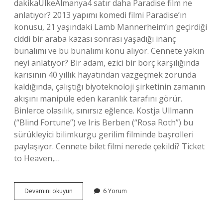
dakikaÜlkeAlmanya4 satır daha Paradise film ne
anlatıyor? 2013 yapımı komedi filmi Paradise’ın
konusu, 21 yaşındaki Lamb Mannerheim’ın geçirdiği
ciddi bir araba kazası sonrası yaşadığı inanç
bunalımı ve bu bunalımı konu alıyor. Cennete yakın
neyi anlatıyor? Bir adam, ezici bir borç karşılığında
karısının 40 yıllık hayatından vazgeçmek zorunda
kaldığında, çalıştığı biyoteknoloji şirketinin zamanın
akışını manipüle eden karanlık tarafını görür.
Binlerce olasılık, sınırsız eğlence. Kostja Ullmann
(“Blind Fortune”) ve Iris Berben (“Rosa Roth”) bu
sürükleyici bilimkurgu gerilim filminde başrolleri
paylaşıyor. Cennete bilet filmi nerede çekildi? Ticket
to Heaven,…
Paradise
Devamını okuyun
6 Yorum
Filmi
Nerede
Çekildi