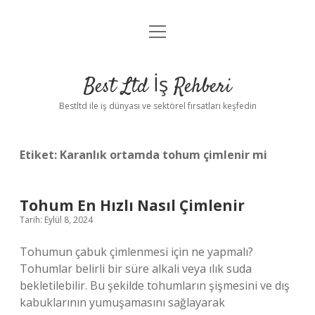
menüyü
Anasayfa
aç
Gizlilik Politikası
Best Ltd İş Rehberi
Yasal Uyarı
Bestltd ile iş dünyası ve sektörel fırsatları keşfedin
Hakkımızda
Etiket:
Karanlık ortamda tohum çimlenir mi
Tohum En Hızlı Nasıl Çimlenir
Tarih: Eylül 8, 2024
Tohumun çabuk çimlenmesi için ne yapmalı?
Tohumlar belirli bir süre alkali veya ılık suda
bekletilebilir. Bu şekilde tohumların şişmesini ve dış
kabuklarının yumuşamasını sağlayarak