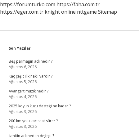
https://forumturko.com
https://faha.com.tr
https://eger.com.tr
knight online
nttgame
Sitemap
Sidebar
Son Yazılar
Beş parmağın adı nedir ?
Ağustos 6, 2026
Kaç çeşit ilik nakli vardır ?
Ağustos 5, 2026
Avangart müzik nedir ?
Ağustos 4, 2026
2025 koyun kuzu desteği ne kadar ?
Ağustos 3, 2026
200 km yolu kaç saat sürer ?
Ağustos 3, 2026
İzmitin adı neden değişti ?