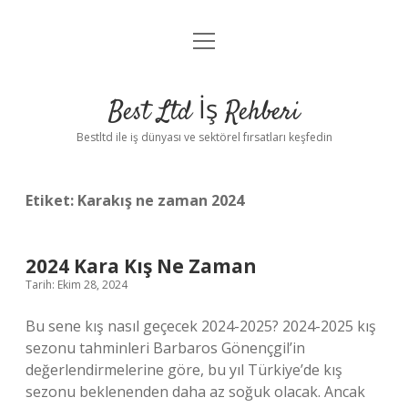
menüyü
Anasayfa
aç
Gizlilik Politikası
Best Ltd İş Rehberi
Yasal Uyarı
Bestltd ile iş dünyası ve sektörel fırsatları keşfedin
Hakkımızda
Etiket:
Karakış ne zaman 2024
2024 Kara Kış Ne Zaman
Tarih: Ekim 28, 2024
Bu sene kış nasıl geçecek 2024-2025? 2024-2025 kış
sezonu tahminleri Barbaros Gönençgil’in
değerlendirmelerine göre, bu yıl Türkiye’de kış
sezonu beklenenden daha az soğuk olacak. Ancak