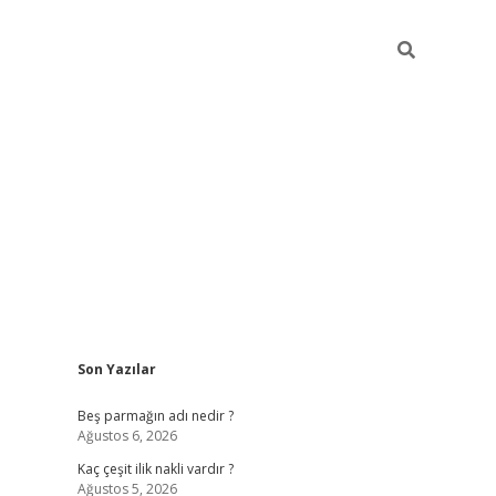
Sidebar
Son Yazılar
pia bella casino giriş
Beş parmağın adı nedir ?
Ağustos 6, 2026
Kaç çeşit ilik nakli vardır ?
Ağustos 5, 2026