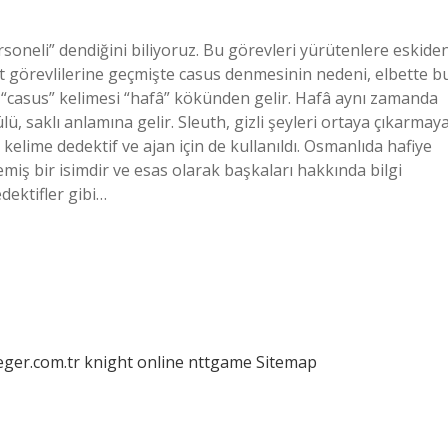
ersoneli” dendiğini biliyoruz. Bu görevleri yürütenlere eskide
rat görevlilerine geçmişte casus denmesinin nedeni, elbette b
ü “casus” kelimesi “hafâ” kökünden gelir. Hafâ aynı zamanda
tülü, saklı anlamına gelir. Sleuth, gizli şeyleri ortaya çıkarmay
 kelime dedektif ve ajan için de kullanıldı. Osmanlıda hafiye
emiş bir isimdir ve esas olarak başkaları hakkında bilgi
edektifler gibi…
eger.com.tr
knight online
nttgame
Sitemap