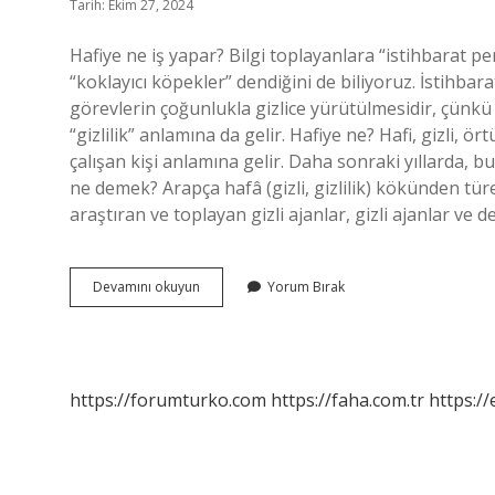
Tarih: Ekim 27, 2024
Hafiye ne iş yapar? Bilgi toplayanlara “istihbarat p
“koklayıcı köpekler” dendiğini de biliyoruz. İstihba
görevlerin çoğunlukla gizlice yürütülmesidir, çünk
“gizlilik” anlamına da gelir. Hafiye ne? Hafi, gizli, ör
çalışan kişi anlamına gelir. Daha sonraki yıllarda, bu
ne demek? Arapça hafâ (gizli, gizlilik) kökünden tür
araştıran ve toplayan gizli ajanlar, gizli ajanlar ve d
Hafiye
Devamını okuyun
Yorum Bırak
Kime
Denir
https://forumturko.com
https://faha.com.tr
https://