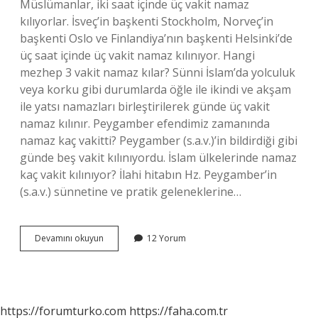
Müslümanlar, iki saat içinde üç vakit namaz
kılıyorlar. İsveç’in başkenti Stockholm, Norveç’in
başkenti Oslo ve Finlandiya’nın başkenti Helsinki’de
üç saat içinde üç vakit namaz kılınıyor. Hangi
mezhep 3 vakit namaz kılar? Sünni İslam’da yolculuk
veya korku gibi durumlarda öğle ile ikindi ve akşam
ile yatsı namazları birleştirilerek günde üç vakit
namaz kılınır. Peygamber efendimiz zamanında
namaz kaç vakitti? Peygamber (s.a.v.)’in bildirdiği gibi
günde beş vakit kılınıyordu. İslam ülkelerinde namaz
kaç vakit kılınıyor? İlahi hitabın Hz. Peygamber’in
(s.a.v.) sünnetine ve pratik geleneklerine…
Araplar
Devamını okuyun
12 Yorum
Kaç
Vakit
Namaz
Kılar
https://forumturko.com
https://faha.com.tr