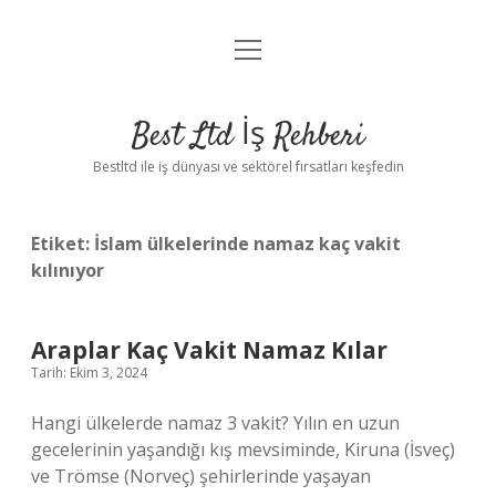
menüyü
Anasayfa
aç
Gizlilik Politikası
Best Ltd İş Rehberi
Yasal Uyarı
Bestltd ile iş dünyası ve sektörel fırsatları keşfedin
Hakkımızda
Etiket:
İslam ülkelerinde namaz kaç vakit
kılınıyor
Araplar Kaç Vakit Namaz Kılar
Tarih: Ekim 3, 2024
Hangi ülkelerde namaz 3 vakit? Yılın en uzun
gecelerinin yaşandığı kış mevsiminde, Kiruna (İsveç)
ve Trömse (Norveç) şehirlerinde yaşayan