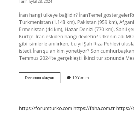
Tarih: Eylül 28, 2024
İran hangi ülkeye bağlıdır? İranTemel göstergelerR
Türkmenistan (1.148 km), Pakistan (959 km), Afgani
Ermenistan (44 km), Hazar Denizi (770 km), Sahil şer
Kürtçe. İran eskiden hangi devletin? Ülkenin adı MÖ
gibi isimlerle anılırken, bu yıl Şah Rıza Pehlevi ul
istedi. İran şu an kim yönetiyor? Son cumhurbaşkanlığ
Temmuz 2024’te gerçekleşti. İkinci tur sonunda M
İRan
Devamını okuyun
10 Yorum
Hangi
Devletin
Devamı
https://forumturko.com
https://faha.com.tr
https://