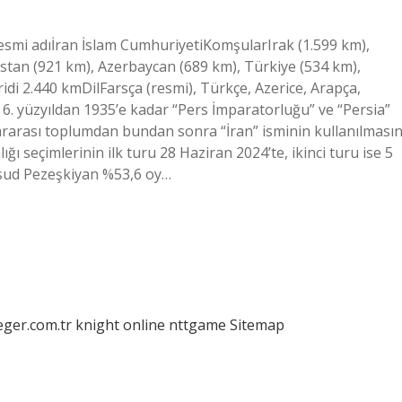
esmi adıİran İslam CumhuriyetiKomşularIrak (1.599 km),
stan (921 km), Azerbaycan (689 km), Türkiye (534 km),
idi 2.440 kmDilFarsça (resmi), Türkçe, Azerice, Arapça,
 6. yüzyıldan 1935’e kadar “Pers İmparatorluğu” ve “Persia”
uslararası toplumdan bundan sonra “İran” isminin kullanılmasın
ı seçimlerinin ilk turu 28 Haziran 2024’te, ikinci turu ise 5
esud Pezeşkiyan %53,6 oy…
eger.com.tr
knight online
nttgame
Sitemap