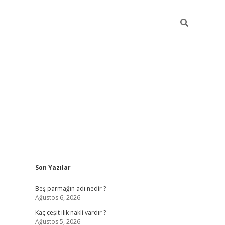
Sidebar
Son Yazılar
pia bella casino giriş
Beş parmağın adı nedir ?
Ağustos 6, 2026
Kaç çeşit ilik nakli vardır ?
Ağustos 5, 2026