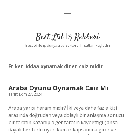
menüyü
Anasayfa
aç
Gizlilik Politikası
Best Ltd İş Rehberi
Yasal Uyarı
Bestltd ile iş dünyası ve sektörel fırsatları keşfedin
Hakkımızda
Etiket:
İddaa oynamak dinen caiz midir
Araba Oyunu Oynamak Caiz Mi
Tarih: Ekim 27, 2024
Araba yarışı haram mıdır? İki veya daha fazla kişi
arasında doğrudan veya dolaylı bir anlaşma sonucu
bir tarafın kazanıp diğer tarafın kaybettiği şansa
dayalı her türlü oyun kumar kapsamına girer ve