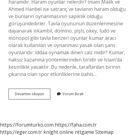
haramdır. Haram oyunlar nelerdir? İmam Malik ve
Ahmed Hanbel ise satranç ve tavlanın haram olduğu
ve bunların oynanmasının sapıklık olduğu
görüşündedirler. Tavla oyununun düzenlenmesine
dayanarak iskambil, domino, pişti, okey, ludo ve
monopol gibi tavla benzeri oyunlar kumar aracı
olarak kullanılan ve oynanması yasak olan şans
oyunlarıdır. İddaa oynamak dinen caiz midir? Kumar,
haksız kazanma yöntemlerinden biridir ve İslam’da
kesinlikle yasaktır. Bu nedenle, taraflardan birinin
çıkarına olan spor etkinliklerine bahis…
Araba
Devamını okuyun
Yorum Bırak
Oyunu
Oynamak
Caiz
Mi
https://forumturko.com
https://faha.com.tr
https://eger.com.tr
knight online
nttgame
Sitemap