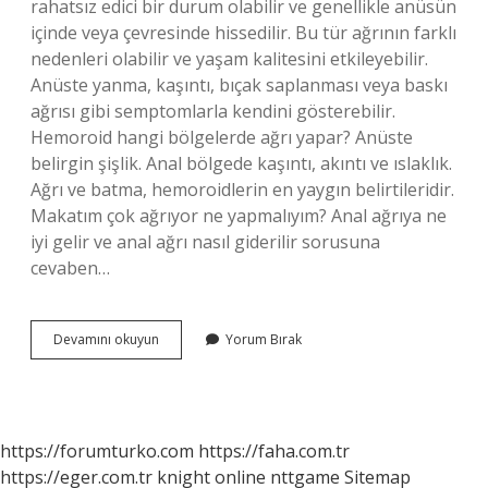
rahatsız edici bir durum olabilir ve genellikle anüsün
içinde veya çevresinde hissedilir. Bu tür ağrının farklı
nedenleri olabilir ve yaşam kalitesini etkileyebilir.
Anüste yanma, kaşıntı, bıçak saplanması veya baskı
ağrısı gibi semptomlarla kendini gösterebilir.
Hemoroid hangi bölgelerde ağrı yapar? Anüste
belirgin şişlik. Anal bölgede kaşıntı, akıntı ve ıslaklık.
Ağrı ve batma, hemoroidlerin en yaygın belirtileridir.
Makatım çok ağrıyor ne yapmalıyım? Anal ağrıya ne
iyi gelir ve anal ağrı nasıl giderilir sorusuna
cevaben…
Makat
Devamını okuyun
Yorum Bırak
Ağrısı
Bacağa
Vurur
Mu
https://forumturko.com
https://faha.com.tr
https://eger.com.tr
knight online
nttgame
Sitemap