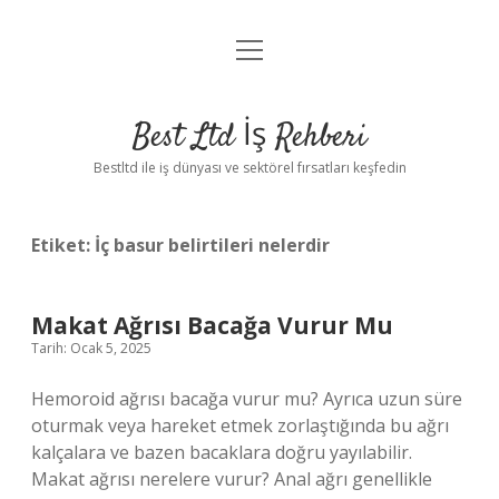
menüyü
Anasayfa
aç
Gizlilik Politikası
Best Ltd İş Rehberi
Yasal Uyarı
Bestltd ile iş dünyası ve sektörel fırsatları keşfedin
Hakkımızda
Etiket:
İç basur belirtileri nelerdir
Makat Ağrısı Bacağa Vurur Mu
Tarih: Ocak 5, 2025
Hemoroid ağrısı bacağa vurur mu? Ayrıca uzun süre
oturmak veya hareket etmek zorlaştığında bu ağrı
kalçalara ve bazen bacaklara doğru yayılabilir.
Makat ağrısı nerelere vurur? Anal ağrı genellikle