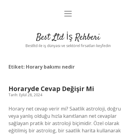
menüyü
Anasayfa
aç
Gizlilik Politikası
Best Ltd İş Rehberi
Yasal Uyarı
Bestltd ile iş dünyası ve sektörel fırsatları keşfedin
Hakkımızda
Etiket:
Horary bakımı nedir
Horaryde Cevap Değişir Mi
Tarih: Eylül 28, 2024
Horary net cevap verir mi? Saatlik astroloji, doğru
veya yanlış olduğu hızla kanıtlanan net cevaplar
sağlayan pratik bir astroloji biçimidir. Özel olarak
eğitilmiş bir astrolog, bir saatlik harita kullanarak