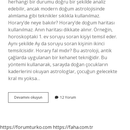
herhangi bir durumu doğru bir şekilde analiz
edebilir, ancak modern doğum astrolojisinde
alımlama gibi teknikler sıklıkla kullanılmaz.
Horary’de neye bakılır? Horary’de doğum haritası
kullanılmaz. Anın haritası dikkate alınır. Örneğin,
horoskoptaki 1. ev soruyu soran kişiyi temsil eder.
Aynı şekilde Ay da soruyu soran kişinin ikinci
temsilcisidir. Horary fal mıdır? Bu astroloji, antik
çağlarda uygulanan bir kehanet tekniğidir. Bu
yöntemi kullanarak, sarayda doğan çocukların
kaderlerini okuyan astrologlar, çocuğun gelecekte
kral mı yoksa…
Horaryde
Devamını okuyun
12 Yorum
Cevap
Değişir
Mi
https://forumturko.com
https://faha.com.tr