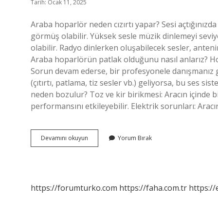
Tarih: Ocak 11, 2025
Araba hoparlör neden cızırtı yapar? Sesi açtığınızda 
görmüş olabilir. Yüksek sesle müzik dinlemeyi seviyo
olabilir. Radyo dinlerken oluşabilecek sesler, ante
Araba hoparlörün patlak olduğunu nasıl anlarız? Ho
Sorun devam ederse, bir profesyonele danışmanız g
(çıtırtı, patlama, tiz sesler vb.) geliyorsa, bu ses s
neden bozulur? Toz ve kir birikmesi: Aracın içinde bi
performansını etkileyebilir. Elektrik sorunları: Arac
Araç
Devamını okuyun
Yorum Bırak
Hoparlörü
Neden
Cızırtı
Yapar
https://forumturko.com
https://faha.com.tr
https://