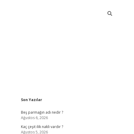
Sidebar
Son Yazılar
pia bella casino giriş
Beş parmağın adı nedir ?
Ağustos 6, 2026
Kaç çeşit ilik nakli vardır ?
Ağustos 5, 2026