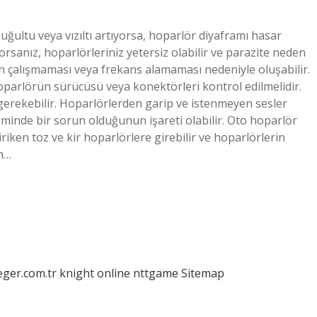
uğultu veya vızıltı artıyorsa, hoparlör diyaframı hasar
rsanız, hoparlörleriniz yetersiz olabilir ve parazite neden
nin çalışmaması veya frekans alamaması nedeniyle oluşabilir.
parlörün sürücüsü veya konektörleri kontrol edilmelidir.
erekebilir. Hoparlörlerden garip ve istenmeyen sesler
isteminde bir sorun olduğunun işareti olabilir. Oto hoparlör
riken toz ve kir hoparlörlere girebilir ve hoparlörlerin
ın…
eger.com.tr
knight online
nttgame
Sitemap