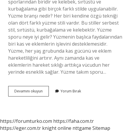
sporlarından biridir ve kelebek, sırtüstü ve
kurbağalama gibi birçok farklı stilde uygulanabilir.
Yüzme branşı nedir? Her biri kendine özgü tekniği
olan dört farklı yüzme stili vardır. Bu stiller serbest
stil, sırtüstü, kurbağalama ve kelebektir. Yüzme
sporu neye iyi gelir? Yüzmenin başlıca faydalarından
biri kas ve eklemlerin işlevini desteklemesidir.
Yüzme, her yaş grubunda kas gücünü ve eklem
hareketliliğini artırır. Aynı zamanda kas ve
eklemlerin hareket sıklığı arttıkça vücudun her
yerinde esneklik sağlar. Yüzme takım sporu…
Yüzme
Devamını okuyun
Yorum Bırak
Hangi
Spor
Dalı
https://forumturko.com
https://faha.com.tr
https://eger.com.tr
knight online
nttgame
Sitemap