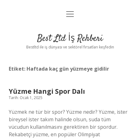
menüyü
Anasayfa
aç
Gizlilik Politikası
Best Ltd İş Rehberi
Yasal Uyarı
Bestltd ile iş dünyası ve sektörel fırsatları keşfedin
Hakkımızda
Etiket:
Haftada kaç gün yüzmeye gidilir
Yüzme Hangi Spor Dalı
Tarih: Ocak 1, 2025
Yüzmek ne tür bir spor? Yüzme nedir? Yüzme, ister
bireysel ister takım halinde olsun, suda tüm
vücudun kullanılmasını gerektiren bir spordur.
Rekabetçi yüzme, en popüler Olimpiyat