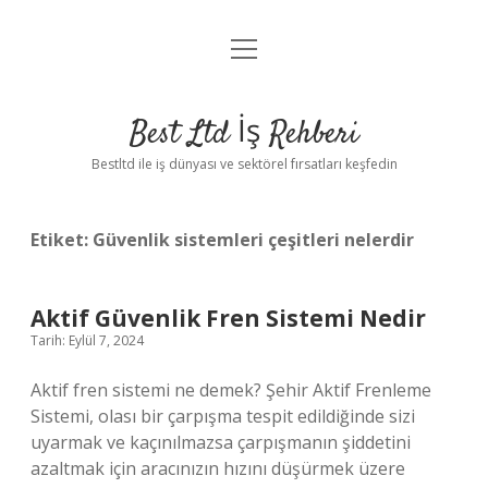
menüyü
Anasayfa
aç
Gizlilik Politikası
Best Ltd İş Rehberi
Yasal Uyarı
Bestltd ile iş dünyası ve sektörel fırsatları keşfedin
Hakkımızda
Etiket:
Güvenlik sistemleri çeşitleri nelerdir
Aktif Güvenlik Fren Sistemi Nedir
Tarih: Eylül 7, 2024
Aktif fren sistemi ne demek? Şehir Aktif Frenleme
Sistemi, olası bir çarpışma tespit edildiğinde sizi
uyarmak ve kaçınılmazsa çarpışmanın şiddetini
azaltmak için aracınızın hızını düşürmek üzere