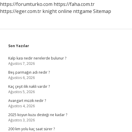
https://forumturko.com
https://faha.com.tr
https://eger.com.tr
knight online
nttgame
Sitemap
Sidebar
Son Yazılar
Kalp kası nedir nerelerde bulunur ?
Ağustos 7, 2026
Beş parmağın adı nedir ?
Ağustos 6, 2026
Kaç çeşit ilik nakli vardır ?
Ağustos 5, 2026
Avangart müzik nedir ?
Ağustos 4, 2026
2025 koyun kuzu desteği ne kadar ?
Ağustos 3, 2026
200 km yolu kaç saat sürer ?