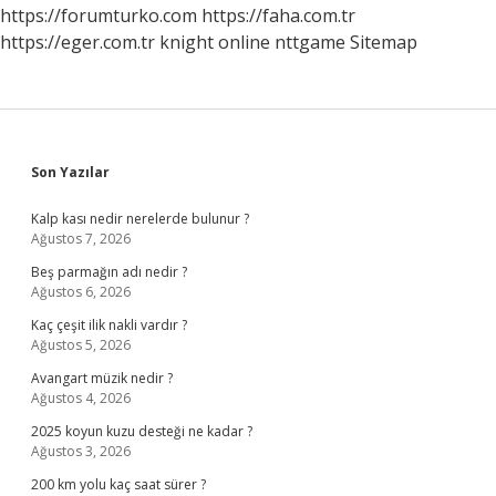
https://forumturko.com
https://faha.com.tr
https://eger.com.tr
knight online
nttgame
Sitemap
Sidebar
Son Yazılar
Kalp kası nedir nerelerde bulunur ?
Ağustos 7, 2026
Beş parmağın adı nedir ?
Ağustos 6, 2026
Kaç çeşit ilik nakli vardır ?
Ağustos 5, 2026
Avangart müzik nedir ?
Ağustos 4, 2026
2025 koyun kuzu desteği ne kadar ?
Ağustos 3, 2026
200 km yolu kaç saat sürer ?