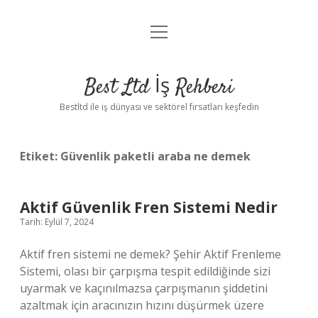
menüyü
Anasayfa
aç
Gizlilik Politikası
Best Ltd İş Rehberi
Yasal Uyarı
Bestltd ile iş dünyası ve sektörel fırsatları keşfedin
Hakkımızda
Etiket:
Güvenlik paketli araba ne demek
Aktif Güvenlik Fren Sistemi Nedir
Tarih: Eylül 7, 2024
Aktif fren sistemi ne demek? Şehir Aktif Frenleme
Sistemi, olası bir çarpışma tespit edildiğinde sizi
uyarmak ve kaçınılmazsa çarpışmanın şiddetini
azaltmak için aracınızın hızını düşürmek üzere