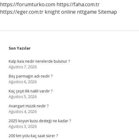
Rahatlatılır
https://forumturko.com
https://faha.com.tr
https://eger.com.tr
knight online
nttgame
Sitemap
Sidebar
Son Yazılar
Kalp kası nedir nerelerde bulunur ?
Ağustos 7, 2026
Beş parmağın adı nedir ?
Ağustos 6, 2026
Kaç çeşit ilik nakli vardır ?
Ağustos 5, 2026
Avangart müzik nedir ?
Ağustos 4, 2026
2025 koyun kuzu desteği ne kadar ?
Ağustos 3, 2026
200 km yolu kaç saat sürer ?