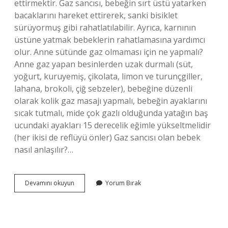
ettirmektir. Gaz sancısı, bebeğin sırt üstü yatarken
bacaklarını hareket ettirerek, sanki bisiklet
sürüyormuş gibi rahatlatılabilir. Ayrıca, karnının
üstüne yatmak bebeklerin rahatlamasına yardımcı
olur. Anne sütünde gaz olmaması için ne yapmalı?
Anne gaz yapan besinlerden uzak durmalı (süt,
yoğurt, kuruyemiş, çikolata, limon ve turunçgiller,
lahana, brokoli, çiğ sebzeler), bebeğine düzenli
olarak kolik gaz masajı yapmalı, bebeğin ayaklarını
sıcak tutmalı, mide çok gazlı olduğunda yatağın baş
ucundaki ayakları 15 derecelik eğimle yükseltmelidir
(her ikisi de reflüyü önler) Gaz sancısı olan bebek
nasıl anlaşılır?…
Gaz
Devamını okuyun
Yorum Bırak
Sancısı
Çeken
Bebek
Nasıl