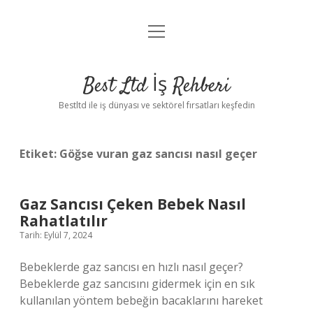
menüyü
Anasayfa
aç
Gizlilik Politikası
Best Ltd İş Rehberi
Yasal Uyarı
Bestltd ile iş dünyası ve sektörel fırsatları keşfedin
Hakkımızda
Etiket:
Göğse vuran gaz sancısı nasıl geçer
Gaz Sancısı Çeken Bebek Nasıl
Rahatlatılır
Tarih: Eylül 7, 2024
Bebeklerde gaz sancısı en hızlı nasıl geçer?
Bebeklerde gaz sancısını gidermek için en sık
kullanılan yöntem bebeğin bacaklarını hareket