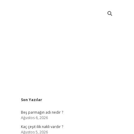
Sidebar
Son Yazılar
pia bella casino giriş
Beş parmağın adı nedir ?
Ağustos 6, 2026
Kaç çeşit ilik nakli vardır ?
Ağustos 5, 2026