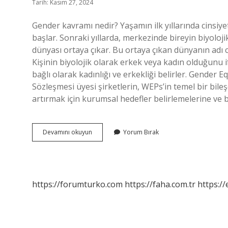
Tarih: Kasım 27, 2024
Gender kavramı nedir? Yaşamın ilk yıllarında cinsiy
başlar. Sonraki yıllarda, merkezinde bireyin biyolo
dünyası ortaya çıkar. Bu ortaya çıkan dünyanın adı ci
Kişinin biyolojik olarak erkek veya kadın olduğunu if
bağlı olarak kadınlığı ve erkekliği belirler. Gender E
Sözleşmesi üyesi şirketlerin, WEPs’in temel bir bileşe
artırmak için kurumsal hedefler belirlemelerine ve
Gender
Devamını okuyun
Yorum Bırak
Projesi
Nedir
https://forumturko.com
https://faha.com.tr
https://