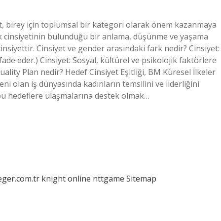
et, birey için toplumsal bir kategori olarak önem kazanmaya
jik cinsiyetinin bulunduğu bir anlama, düşünme ve yaşama
nsiyettir. Cinsiyet ve gender arasındaki fark nedir? Cinsiyet:
ade eder.) Cinsiyet: Sosyal, kültürel ve psikolojik faktörlere
quality Plan nedir? Hedef Cinsiyet Eşitliği, BM Küresel İlkeler
ni olan iş dünyasında kadınların temsilini ve liderliğini
 bu hedeflere ulaşmalarına destek olmak…
eger.com.tr
knight online
nttgame
Sitemap