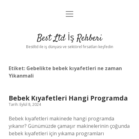
menüyü
Anasayfa
aç
Gizlilik Politikası
Best Ltd İş Rehberi
Yasal Uyarı
Bestltd ile iş dünyası ve sektörel fırsatları keşfedin
Hakkımızda
Etiket:
Gebelikte bebek kıyafetleri ne zaman
Yikanmali
Bebek Kıyafetleri Hangi Programda
Tarih: Eylül 8, 2024
Bebek kıyafetleri makinede hangi programda
yıkanır? Günümüzde çamaşır makinelerinin çoğunda
bebek kıyafetleri için yıkama programları