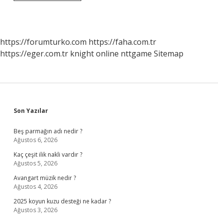
Kıyafetleri
Hangi
Programda
https://forumturko.com
https://faha.com.tr
https://eger.com.tr
knight online
nttgame
Sitemap
Sidebar
Son Yazılar
Beş parmağın adı nedir ?
Ağustos 6, 2026
Kaç çeşit ilik nakli vardır ?
Ağustos 5, 2026
Avangart müzik nedir ?
Ağustos 4, 2026
2025 koyun kuzu desteği ne kadar ?
Ağustos 3, 2026