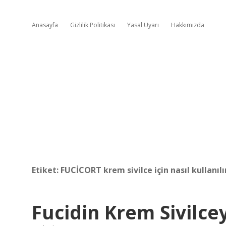
Anasayfa
Gizlilik Politikası
Yasal Uyarı
Hakkımızda
Etiket:
FUCİCORT krem sivilce için nasıl kullanılı
Fucidin Krem Sivilcey