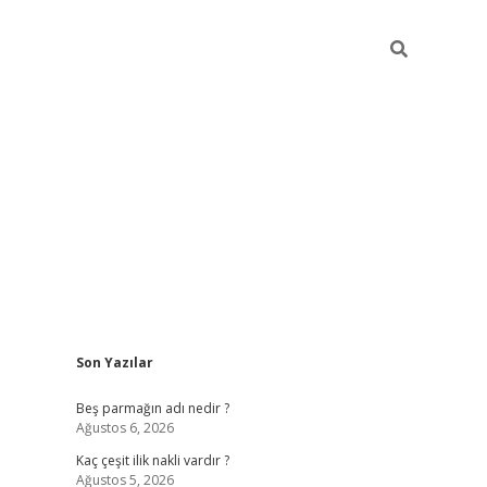
Sidebar
Son Yazılar
pia bella casino giriş
Beş parmağın adı nedir ?
Ağustos 6, 2026
Kaç çeşit ilik nakli vardır ?
Ağustos 5, 2026