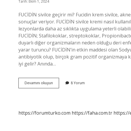
Tarih: Ekim 1, 2024
FUCİDİN sivilce geçirir mi? Fucidin krem ​​sivilce, akne
sonuçlar veriyor. FUCİDİN sivilce kremi nasıl kullan
lezyonlarda daha az sıklıkta uygulama yeterli olabili
FUCİDİN; Stafilokoklar, streptokoklar, Propioniba
duyarlı diğer organizmaların neden olduğu deri enf
yarar turuncu? FUCİDİN’in etkin maddesi olan Sody
antibiyotik olup, birçok gram pozitif organizmaya ka
iyi gelir? Anında…
Fucidin
Devamını okuyun
8 Yorum
Krem
Sivilceye
Iyi
Gelir
Mi
https://forumturko.com
https://faha.com.tr
https://