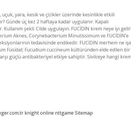
, uçuk, yara, kesik ve çizikler üzerinde kesinlikle etkili
ılır? Günde üç kez 2 haftaya kadar uygulanır. Kapalı
r. Kullanım şekli: Cilde uygulayın. FUCİDİN krem neye iyi gelir
cterium Aknes, Corynebacterium Minutissimum ve FUCİDİN’e
eksiyonlarının tedavisinde endikedir. FUCİDİN merhem ne iş
um Füsidat; Fucudium cuccineum kültüründen elde edilen bir
rşı güçlü antibakteriyel etkiye sahiptir. Sivilceye hangi kre
eger.com.tr
knight online
nttgame
Sitemap