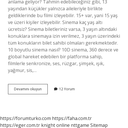
anlama geliyor? Tahmin edebileceğiniz gibi, 13
yaşından küçükler yalnızca aileleriyle birlikte
geldiklerinde bu filmi izleyebilir. 15+ var, yani 15 yaş
ve üzeri kişiler izleyebilir. Sinema kaç yaş altı
ücretsiz? Sinema biletleriniz varsa, 3 yaşın altındaki
konuklara sinemaya izin verilmez, 3 yaşın üzerindeki
tüm konukların bilet sahibi olmaları gerekmektedir.
10 boyutlu sinema nasıl? 10D sinema, 360 derece ve
global hareket edebilen bir platforma sahip,
filmlerle senkronize, ses, rüzgar, şimşek, ışık,
yağmur, sis,…
10
Devamını okuyun
12 Yorum
Sinema
Ne
Demek
https://forumturko.com
https://faha.com.tr
https://eger.com.tr
knight online
nttgame
Sitemap