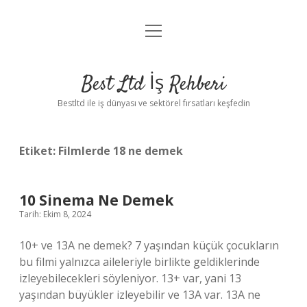
menüyü
Anasayfa
aç
Gizlilik Politikası
Best Ltd İş Rehberi
Yasal Uyarı
Bestltd ile iş dünyası ve sektörel fırsatları keşfedin
Hakkımızda
Etiket:
Filmlerde 18 ne demek
10 Sinema Ne Demek
Tarih: Ekim 8, 2024
10+ ve 13A ne demek? 7 yaşından küçük çocukların
bu filmi yalnızca aileleriyle birlikte geldiklerinde
izleyebilecekleri söyleniyor. 13+ var, yani 13
yaşından büyükler izleyebilir ve 13A var. 13A ne