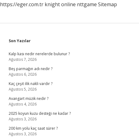
https://eger.com.tr
knight online
nttgame
Sitemap
Yapmak
Lazım
Sidebar
Son Yazılar
Kalp kası nedir nerelerde bulunur ?
Ağustos 7, 2026
Beş parmağın adı nedir ?
Ağustos 6, 2026
Kaç çeşit ilik nakli vardır ?
Ağustos 5, 2026
Avangart müzik nedir ?
Ağustos 4, 2026
2025 koyun kuzu desteği ne kadar ?
Ağustos 3, 2026
200 km yolu kaç saat sürer ?
Ağustos 3, 2026