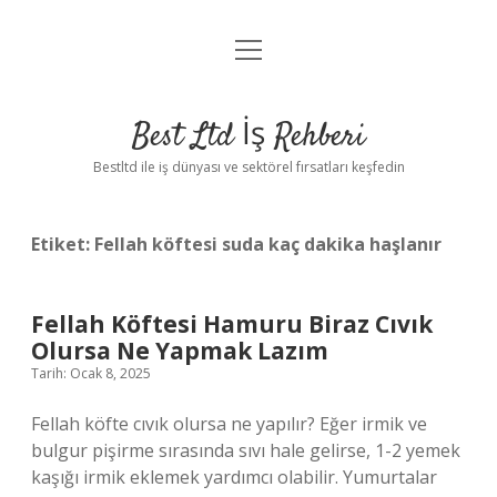
menüyü
Anasayfa
aç
Gizlilik Politikası
Best Ltd İş Rehberi
Yasal Uyarı
Bestltd ile iş dünyası ve sektörel fırsatları keşfedin
Hakkımızda
Etiket:
Fellah köftesi suda kaç dakika haşlanır
Fellah Köftesi Hamuru Biraz Cıvık
Olursa Ne Yapmak Lazım
Tarih: Ocak 8, 2025
Fellah köfte cıvık olursa ne yapılır? Eğer irmik ve
bulgur pişirme sırasında sıvı hale gelirse, 1-2 yemek
kaşığı irmik eklemek yardımcı olabilir. Yumurtalar