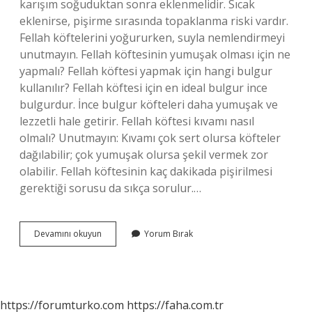
karışım soğuduktan sonra eklenmelidir. Sıcak
eklenirse, pişirme sırasında topaklanma riski vardır.
Fellah köftelerini yoğururken, suyla nemlendirmeyi
unutmayın. Fellah köftesinin yumuşak olması için ne
yapmalı? Fellah köftesi yapmak için hangi bulgur
kullanılır? Fellah köftesi için en ideal bulgur ince
bulgurdur. İnce bulgur köfteleri daha yumuşak ve
lezzetli hale getirir. Fellah köftesi kıvamı nasıl
olmalı? Unutmayın: Kıvamı çok sert olursa köfteler
dağılabilir; çok yumuşak olursa şekil vermek zor
olabilir. Fellah köftesinin kaç dakikada pişirilmesi
gerektiği sorusu da sıkça sorulur.…
Fellah
Devamını okuyun
Yorum Bırak
Köftesi
Hamuru
Biraz
Cıvık
Olursa
https://forumturko.com
https://faha.com.tr
Ne