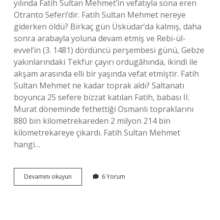
yılında Fatih Sultan Mehmet’in vefatıyla sona eren
Otranto Seferi’dir. Fatih Sultan Mehmet nereye
giderken öldü? Birkaç gün Üsküdar’da kalmış, daha
sonra arabayla yoluna devam etmiş ve Rebi-ül-
evvel’in (3. 1481) dördüncü perşembesi günü, Gebze
yakınlarındaki Tekfur çayırı ordugâhında, ikindi ile
akşam arasında elli bir yaşında vefat etmiştir. Fatih
Sultan Mehmet ne kadar toprak aldı? Saltanatı
boyunca 25 sefere bizzat katılan Fatih, babası II.
Murat döneminde fethettiği Osmanlı topraklarını
880 bin kilometrekareden 2 milyon 214 bin
kilometrekareye çıkardı. Fatih Sultan Mehmet
hangi…
Fatih
Devamını okuyun
6 Yorum
Sultan
Mehmetin
Son
Fethi