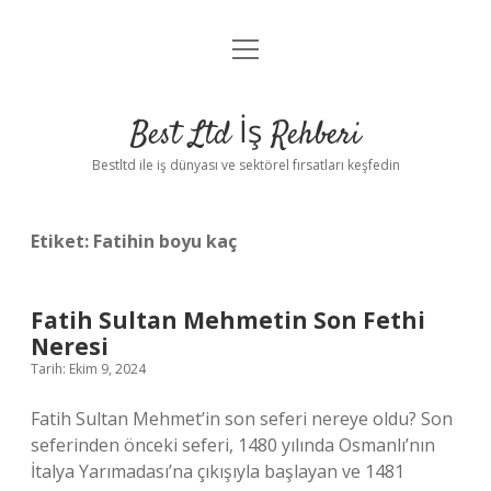
menüyü
Anasayfa
aç
Gizlilik Politikası
Best Ltd İş Rehberi
Yasal Uyarı
Bestltd ile iş dünyası ve sektörel fırsatları keşfedin
Hakkımızda
Etiket:
Fatihin boyu kaç
Fatih Sultan Mehmetin Son Fethi
Neresi
Tarih: Ekim 9, 2024
Fatih Sultan Mehmet’in son seferi nereye oldu? Son
seferinden önceki seferi, 1480 yılında Osmanlı’nın
İtalya Yarımadası’na çıkışıyla başlayan ve 1481