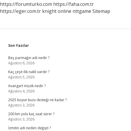
Neresi
https://forumturko.com
https://faha.com.tr
https://eger.com.tr
knight online
nttgame
Sitemap
Sidebar
Son Yazılar
Beş parmağın adı nedir ?
Ağustos 6, 2026
Kaç çeşit ilik nakli vardır ?
Ağustos 5, 2026
Avangart müzik nedir ?
Ağustos 4, 2026
2025 koyun kuzu desteği ne kadar ?
Ağustos 3, 2026
200 km yolu kaç saat sürer ?
Ağustos 3, 2026
İzmitin adı neden değişti ?