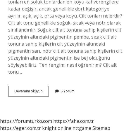
tonları en soluk tonlardan en koyu kahverengilere
kadar değişir, ancak genellikle dört kategoriye
ayrılır: açık, açık, orta veya koyu. Cilt tonları nelerdir?
Cilt alt tonu genellikle soğuk, sıcak veya nötr olarak
sınıflandırılır. Soğuk cilt alt tonuna sahip kişilerin cilt
yüzeyinin altındaki pigmentin pembe, sıcak cilt alt
tonuna sahip kişilerin cilt yüzeyinin altındaki
pigmentin sarı, nötr cilt alt tonuna sahip kişilerin cilt
yüzeyinin altındaki pigmentin ise bej olduğunu
söyleyebiliriz. Ten rengimi nasıl öğrenirim? Cilt alt
tonu…
Kaç
Devamını okuyun
8 Yorum
Cilt
Tonu
Vardır
https://forumturko.com
https://faha.com.tr
https://eger.com.tr
knight online
nttgame
Sitemap