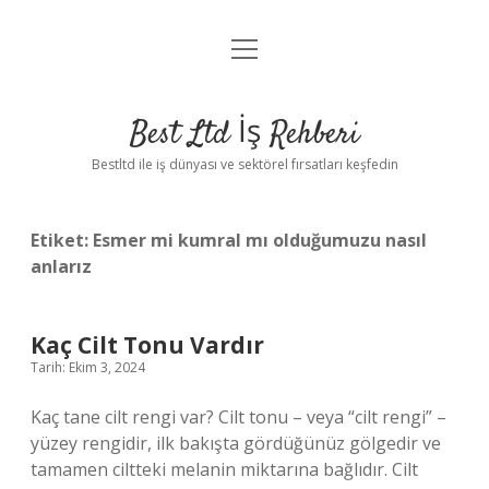
menüyü
Anasayfa
aç
Gizlilik Politikası
Best Ltd İş Rehberi
Yasal Uyarı
Bestltd ile iş dünyası ve sektörel fırsatları keşfedin
Hakkımızda
Etiket:
Esmer mi kumral mı olduğumuzu nasıl
anlarız
Kaç Cilt Tonu Vardır
Tarih: Ekim 3, 2024
Kaç tane cilt rengi var? Cilt tonu – veya “cilt rengi” –
yüzey rengidir, ilk bakışta gördüğünüz gölgedir ve
tamamen ciltteki melanin miktarına bağlıdır. Cilt