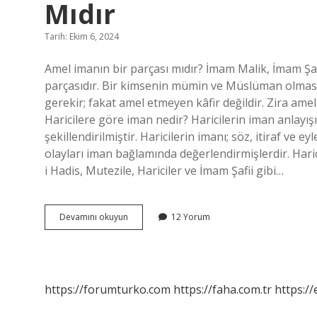
Mıdır
Tarih: Ekim 6, 2024
Amel imanın bir parçası mıdır? İmam Malik, İmam Şaf
parçasıdır. Bir kimsenin mümin ve Müslüman olması 
gerekir; fakat amel etmeyen kâfir değildir. Zira amel, i
Haricilere göre iman nedir? Haricilerin iman anlayışı
şekillendirilmiştir. Haricilerin imanı; söz, itiraf ve
olayları iman bağlamında değerlendirmişlerdir. Hari
i Hadis, Mutezile, Hariciler ve İmam Şafii gibi…
Haricilere
Devamını okuyun
12 Yorum
Göre
Amel
Imanın
Bir
Parçası
https://forumturko.com
https://faha.com.tr
https://
Mıdır