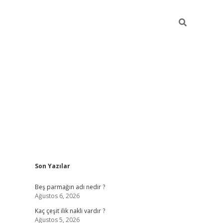
Sidebar
Son Yazılar
pia bella casino giriş
Beş parmağın adı nedir ?
Ağustos 6, 2026
Kaç çeşit ilik nakli vardır ?
Ağustos 5, 2026