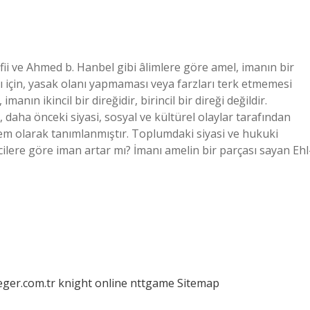
ii ve Ahmed b. Hanbel gibi âlimlere göre amel, imanın bir
için, yasak olanı yapmaması veya farzları terk etmemesi
manın ikincil bir direğidir, birincil bir direği değildir.
, daha önceki siyasi, sosyal ve kültürel olaylar tarafından
 eylem olarak tanımlanmıştır. Toplumdaki siyasi ve hukuki
cilere göre iman artar mı? İmanı amelin bir parçası sayan Ehl
eger.com.tr
knight online
nttgame
Sitemap