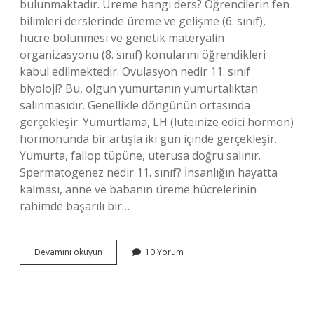
bulunmaktadır. Üreme hangi ders? Öğrencilerin fen
bilimleri derslerinde üreme ve gelişme (6. sınıf),
hücre bölünmesi ve genetik materyalin
organizasyonu (8. sınıf) konularını öğrendikleri
kabul edilmektedir. Ovulasyon nedir 11. sınıf
biyoloji? Bu, olgun yumurtanın yumurtalıktan
salınmasıdır. Genellikle döngünün ortasında
gerçekleşir. Yumurtlama, LH (lüteinize edici hormon)
hormonunda bir artışla iki gün içinde gerçekleşir.
Yumurta, fallop tüpüne, uterusa doğru salınır.
Spermatogenez nedir 11. sınıf? İnsanlığın hayatta
kalması, anne ve babanın üreme hücrelerinin
rahimde başarılı bir…
Üreme
Devamını okuyun
10 Yorum
Sistemi
Hangi
Sınıftadır