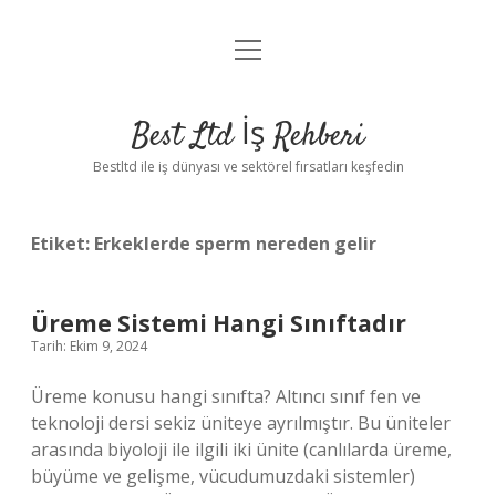
menüyü
Anasayfa
aç
Gizlilik Politikası
Best Ltd İş Rehberi
Yasal Uyarı
Bestltd ile iş dünyası ve sektörel fırsatları keşfedin
Hakkımızda
Etiket:
Erkeklerde sperm nereden gelir
Üreme Sistemi Hangi Sınıftadır
Tarih: Ekim 9, 2024
Üreme konusu hangi sınıfta? Altıncı sınıf fen ve
teknoloji dersi sekiz üniteye ayrılmıştır. Bu üniteler
arasında biyoloji ile ilgili iki ünite (canlılarda üreme,
büyüme ve gelişme, vücudumuzdaki sistemler)