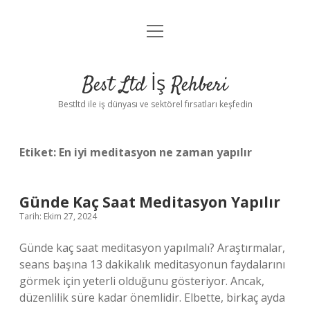
menüyü
Anasayfa
aç
Gizlilik Politikası
Best Ltd İş Rehberi
Yasal Uyarı
Bestltd ile iş dünyası ve sektörel fırsatları keşfedin
Hakkımızda
Etiket:
En iyi meditasyon ne zaman yapılır
Günde Kaç Saat Meditasyon Yapılır
Tarih: Ekim 27, 2024
Günde kaç saat meditasyon yapılmalı? Araştırmalar,
seans başına 13 dakikalık meditasyonun faydalarını
görmek için yeterli olduğunu gösteriyor. Ancak,
düzenlilik süre kadar önemlidir. Elbette, birkaç ayda