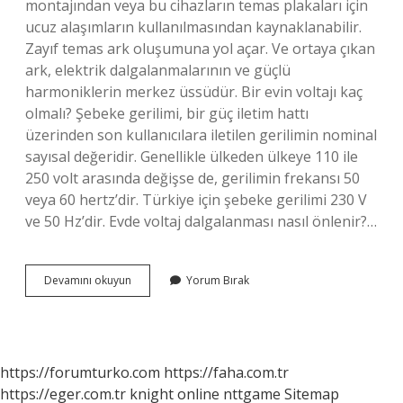
montajından veya bu cihazların temas plakaları için
ucuz alaşımların kullanılmasından kaynaklanabilir.
Zayıf temas ark oluşumuna yol açar. Ve ortaya çıkan
ark, elektrik dalgalanmalarının ve güçlü
harmoniklerin merkez üssüdür. Bir evin voltajı kaç
olmalı? Şebeke gerilimi, bir güç iletim hattı
üzerinden son kullanıcılara iletilen gerilimin nominal
sayısal değeridir. Genellikle ülkeden ülkeye 110 ile
250 volt arasında değişse de, gerilimin frekansı 50
veya 60 hertz’dir. Türkiye için şebeke gerilimi 230 V
ve 50 Hz’dir. Evde voltaj dalgalanması nasıl önlenir?…
Binada
Devamını okuyun
Yorum Bırak
Voltaj
Düşüklüğü
Neden
Olur
https://forumturko.com
https://faha.com.tr
https://eger.com.tr
knight online
nttgame
Sitemap