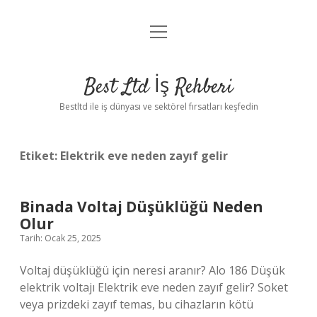
menüyü
Anasayfa
aç
Gizlilik Politikası
Best Ltd İş Rehberi
Yasal Uyarı
Bestltd ile iş dünyası ve sektörel fırsatları keşfedin
Hakkımızda
Etiket:
Elektrik eve neden zayıf gelir
Binada Voltaj Düşüklüğü Neden
Olur
Tarih: Ocak 25, 2025
Voltaj düşüklüğü için neresi aranır? Alo 186 Düşük
elektrik voltajı Elektrik eve neden zayıf gelir? Soket
veya prizdeki zayıf temas, bu cihazların kötü