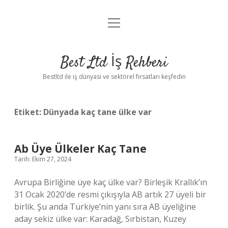
menüyü
Anasayfa
aç
Gizlilik Politikası
Best Ltd İş Rehberi
Yasal Uyarı
Bestltd ile iş dünyası ve sektörel fırsatları keşfedin
Hakkımızda
Etiket:
Dünyada kaç tane ülke var
Ab Üye Ülkeler Kaç Tane
Tarih: Ekim 27, 2024
Avrupa Birliğine üye kaç ülke var? Birleşik Krallık’ın
31 Ocak 2020’de resmi çıkışıyla AB artık 27 üyeli bir
birlik. Şu anda Türkiye’nin yanı sıra AB üyeliğine
aday sekiz ülke var: Karadağ, Sırbistan, Kuzey