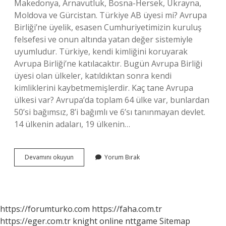
Makedonya, Arnavutluk, Bosna-Hersek, Ukrayna,
Moldova ve Gürcistan. Türkiye AB üyesi mi? Avrupa
Birliği’ne üyelik, esasen Cumhuriyetimizin kuruluş
felsefesi ve onun altında yatan değer sistemiyle
uyumludur. Türkiye, kendi kimliğini koruyarak
Avrupa Birliği’ne katılacaktır. Bugün Avrupa Birliği
üyesi olan ülkeler, katıldıktan sonra kendi
kimliklerini kaybetmemişlerdir. Kaç tane Avrupa
ülkesi var? Avrupa’da toplam 64 ülke var, bunlardan
50’si bağımsız, 8’i bağımlı ve 6’sı tanınmayan devlet.
14 ülkenin adaları, 19 ülkenin…
Ab
Devamını okuyun
Yorum Bırak
Üye
Ülkeler
Kaç
Tane
https://forumturko.com
https://faha.com.tr
https://eger.com.tr
knight online
nttgame
Sitemap