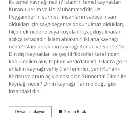
ilk temel kaynağı nedir? İslam’ın temel kaynakları
Kuran-ı Kerim ve Hz. Muhammed’dir. Hz.
Peygamber’in sünneti; insanların sadece insan
oldukları için saygıdeğer ve dokunulmaz oldukları,
hiçbir ek nedene veya koşula ihtiyaç duyulmadan
açıkça ortadadır. İslam ahlakının iki ana kaynağı
nedir? İslam ahlakının kaynağı Kur’an ve Sünnet’tir.
Din dışı kaynaklar ise çeşitli filozoflar tarafından
kabul edilen akıl, toplum ve vicdandır1. İslam’a göre
ahlakın kaynağı vahiy (ilahi emirler, yani Kur’an-ı
Kerim) ve onun açıklaması olan Sünnet’tir. Dinin ilk
kaynağı nedir? Dinin kaynağı Tanrı olduğu gibi,
insandaki din…
İSlam
Devamını okuyun
Yorum Bırak
Dininin
Ilk
Iki
Temel