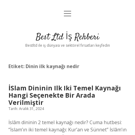
menüyü
Anasayfa
aç
Gizlilik Politikası
Best Ltd İş Rehberi
Yasal Uyarı
Bestltd ile iş dünyası ve sektörel fırsatları keşfedin
Hakkımızda
Etiket:
Dinin ilk kaynağı nedir
İSlam Dininin Ilk Iki Temel Kaynağı
Hangi Seçenekte Bir Arada
Verilmiştir
Tarih: Aralık 31, 2024
İslâm dininin 2 temel kaynağı nedir? Cuma hutbesi:
“İslam’ın iki temel kaynağı: Kur’an ve Sünnet” İslâm’ın