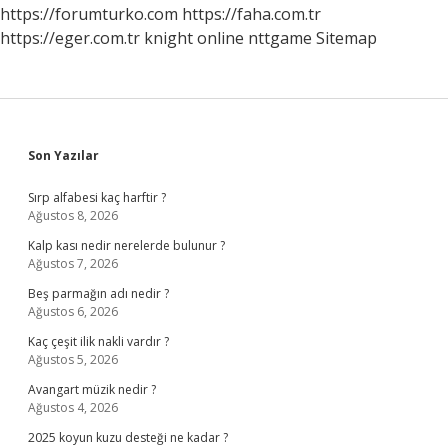
Kaynağı
https://forumturko.com
https://faha.com.tr
Hangi
https://eger.com.tr
knight online
nttgame
Sitemap
Seçenekte
Bir
Arada
Verilmiştir
Sidebar
Son Yazılar
Sırp alfabesi kaç harftir ?
Ağustos 8, 2026
Kalp kası nedir nerelerde bulunur ?
Ağustos 7, 2026
Beş parmağın adı nedir ?
Ağustos 6, 2026
Kaç çeşit ilik nakli vardır ?
Ağustos 5, 2026
Avangart müzik nedir ?
Ağustos 4, 2026
2025 koyun kuzu desteği ne kadar ?