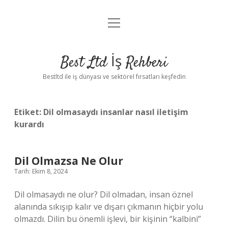
menüyü
Anasayfa
aç
Gizlilik Politikası
Best Ltd İş Rehberi
Yasal Uyarı
Bestltd ile iş dünyası ve sektörel fırsatları keşfedin
Hakkımızda
Etiket:
Dil olmasaydı insanlar nasıl iletişim
kurardı
Dil Olmazsa Ne Olur
Tarih: Ekim 8, 2024
Dil olmasaydı ne olur? Dil olmadan, insan öznel
alanında sıkışıp kalır ve dışarı çıkmanın hiçbir yolu
olmazdı. Dilin bu önemli işlevi, bir kişinin “kalbini”