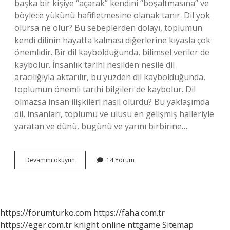
başka bir kişiye “açarak” kendini “boşaltmasına” ve
böylece yükünü hafifletmesine olanak tanır. Dil yok
olursa ne olur? Bu sebeplerden dolayı, toplumun
kendi dilinin hayatta kalması diğerlerine kıyasla çok
önemlidir. Bir dil kaybolduğunda, bilimsel veriler de
kaybolur. İnsanlık tarihi nesilden nesile dil
aracılığıyla aktarılır, bu yüzden dil kaybolduğunda,
toplumun önemli tarihi bilgileri de kaybolur. Dil
olmazsa insan ilişkileri nasıl olurdu? Bu yaklaşımda
dil, insanları, toplumu ve ulusu en gelişmiş halleriyle
yaratan ve dünü, bugünü ve yarını birbirine…
Dil
Devamını okuyun
14 Yorum
Olmazsa
Ne
Olur
https://forumturko.com
https://faha.com.tr
https://eger.com.tr
knight online
nttgame
Sitemap