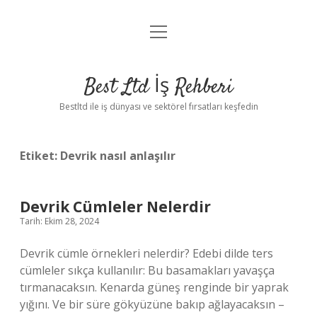
menüyü
Anasayfa
aç
Gizlilik Politikası
Best Ltd İş Rehberi
Yasal Uyarı
Bestltd ile iş dünyası ve sektörel fırsatları keşfedin
Hakkımızda
Etiket:
Devrik nasıl anlaşılır
Devrik Cümleler Nelerdir
Tarih: Ekim 28, 2024
Devrik cümle örnekleri nelerdir? Edebi dilde ters
cümleler sıkça kullanılır: Bu basamakları yavaşça
tırmanacaksın. Kenarda güneş renginde bir yaprak
yığını. Ve bir süre gökyüzüne bakıp ağlayacaksın –