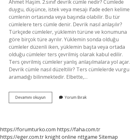
Ahmet Haşim. 2.sınıf devrik cümle nedir? Cümlede
duygu, düşünce, istek veya mesajı ifade eden kelime
cümlenin ortasında veya başında olabilir. Bu tür
cümlelere ters cümle denir. Devrik nasıl anlaşılır?
Türkçede cümleler, yüklemin türüne ve konumuna
göre birçok türe ayrılır. Yüklemin sonda olduğu
cümleler düzenli iken, yüklemin başta veya ortada
olduğu cümleler ters çevrilmiş olarak kabul edilir.
Ters çevrilmiş cümleler yanlış anlaşılmalara yol açar.
Devrik cümle nasıl düzeltilir? Ters cümlelerde vurgu
aramadığı bilinmektedir. Elbette,…
Devrik
Devamını okuyun
Yorum Bırak
Cümleler
Nelerdir
https://forumturko.com
https://faha.com.tr
https://eger.com.tr
knight online
nttgame
Sitemap