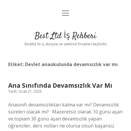
menüyü
Anasayfa
aç
Gizlilik Politikası
Best Ltd İş Rehberi
Yasal Uyarı
Bestltd ile iş dünyası ve sektörel fırsatları keşfedin
Hakkımızda
Etiket:
Devlet anaokulunda devamsızlık var mı
Ana Sınıfında Devamsızlık Var Mı
Tarih: Ocak 21, 2025
Anasınıfı devamsızlıktan kalma var mı? Devamsızlık
süreleri olacak mı? · Mazeretsiz olarak 10 günü aşan
ve toplam 30 günü aşan devamsızlık yapan
öğrenciler, ders notları ne olursa olsun başarısız