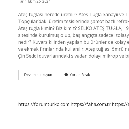
Tarih: Ekim 26, 2024
Ateş tuğlası nerede üretilir? Ateş Tuğla Sanayii ve T
Topçular’daki üretim tesislerinde şamot bazlı refrak
Ateş tuğla kimin? Biz kimiz? SELKO ATEŞ TUĞLA, 1987
sitesinde kurulmuş olup, başlangıçta sadece izolas
nedir? Kuvars kilinden yapılan bu ürünler de kolay e
ve ekmek fırınlarında kullanılır. Ateş tuğlası ömrü 
Çin Seddi duvarlarındaki sıvadan dolayı mikrop ve b
Ateş
Devamını okuyun
Yorum Bırak
Tuğlası
Nerede
Üretiliyor
https://forumturko.com
https://faha.com.tr
https://