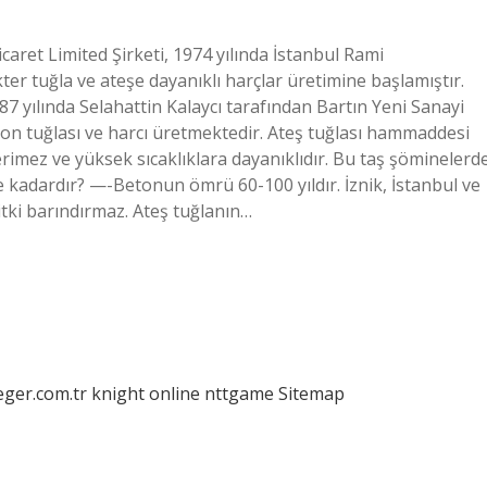
icaret Limited Şirketi, 1974 yılında İstanbul Rami
ter tuğla ve ateşe dayanıklı harçlar üretimine başlamıştır.
 yılında Selahattin Kalaycı tarafından Bartın Yeni Sanayi
yon tuğlası ve harcı üretmektedir. Ateş tuğlası hammaddesi
rimez ve yüksek sıcaklıklara dayanıklıdır. Bu taş şöminelerd
ne kadardır? —-Betonun ömrü 60-100 yıldır. İznik, İstanbul ve
itki barındırmaz. Ateş tuğlanın…
eger.com.tr
knight online
nttgame
Sitemap