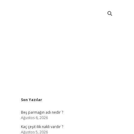
Sidebar
Son Yazılar
pia bella casino giriş
Beş parmağın adı nedir ?
Ağustos 6, 2026
Kaç çeşit ilik nakli vardır ?
Ağustos 5, 2026