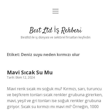
menüyü
Anasayfa
aç
Gizlilik Politikası
Best Ltd İş Rehberi
Yasal Uyarı
Bestltd ile iş dünyası ve sektörel fırsatları keşfedin
Hakkımızda
Etiket:
Deniz suyu neden kırmızı olur
Mavi Sıcak Su Mu
Tarih: Ekim 12, 2024
Mavi renk sıcak mı soğuk mu? Kırmızı, sarı, turuncu
ve bej/krem tonları sıcak renkler grubuna girerken,
mavi, yeşil ve gri tonları ise soğuk renkler grubuna
giriyor. Sıcak su kırmızı mı mavi mi? Örneğin, 1000