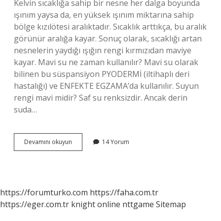
Kelvin sıcaklığa sahip bir nesne her dalga boyunda
ışınım yaysa da, en yüksek ışınım miktarına sahip
bölge kızılötesi aralıktadır. Sıcaklık arttıkça, bu aralık
görünür aralığa kayar. Sonuç olarak, sıcaklığı artan
nesnelerin yaydığı ışığın rengi kırmızıdan maviye
kayar. Mavi su ne zaman kullanılır? Mavi su olarak
bilinen bu süspansiyon PYODERMİ (iltihaplı deri
hastalığı) ve ENFEKTE EGZAMA’da kullanılır. Suyun
rengi mavi midir? Saf su renksizdir. Ancak derin
suda…
Mavi
Devamını okuyun
14 Yorum
Sıcak
Su
Mu
https://forumturko.com
https://faha.com.tr
https://eger.com.tr
knight online
nttgame
Sitemap