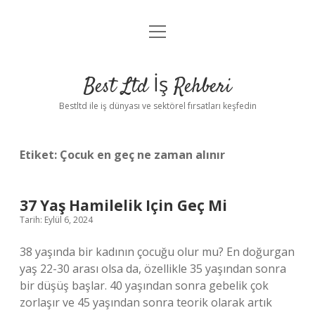
menüyü
Anasayfa
aç
Gizlilik Politikası
Best Ltd İş Rehberi
Yasal Uyarı
Bestltd ile iş dünyası ve sektörel fırsatları keşfedin
Hakkımızda
Etiket:
Çocuk en geç ne zaman alınır
37 Yaş Hamilelik Için Geç Mi
Tarih: Eylül 6, 2024
38 yaşında bir kadının çocuğu olur mu? En doğurgan
yaş 22-30 arası olsa da, özellikle 35 yaşından sonra
bir düşüş başlar. 40 yaşından sonra gebelik çok
zorlaşır ve 45 yaşından sonra teorik olarak artık