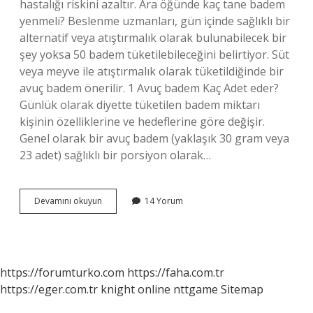
hastalığı riskini azaltır. Ara öğünde kaç tane badem
yenmeli? Beslenme uzmanları, gün içinde sağlıklı bir
alternatif veya atıştırmalık olarak bulunabilecek bir
şey yoksa 50 badem tüketilebileceğini belirtiyor. Süt
veya meyve ile atıştırmalık olarak tüketildiğinde bir
avuç badem önerilir. 1 Avuç badem Kaç Adet eder?
Günlük olarak diyette tüketilen badem miktarı
kişinin özelliklerine ve hedeflerine göre değişir.
Genel olarak bir avuç badem (yaklaşık 30 gram veya
23 adet) sağlıklı bir porsiyon olarak…
Günlük
Devamını okuyun
14 Yorum
Kaç
Tane
Badem
Yemeli
https://forumturko.com
https://faha.com.tr
https://eger.com.tr
knight online
nttgame
Sitemap