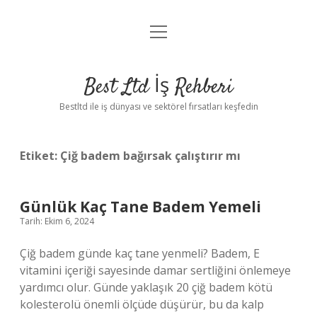
menüyü
Anasayfa
aç
Gizlilik Politikası
Best Ltd İş Rehberi
Yasal Uyarı
Bestltd ile iş dünyası ve sektörel fırsatları keşfedin
Hakkımızda
Etiket:
Çiğ badem bağırsak çalıştırır mı
Günlük Kaç Tane Badem Yemeli
Tarih: Ekim 6, 2024
Çiğ badem günde kaç tane yenmeli? Badem, E
vitamini içeriği sayesinde damar sertliğini önlemeye
yardımcı olur. Günde yaklaşık 20 çiğ badem kötü
kolesterolü önemli ölçüde düşürür, bu da kalp