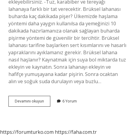
ekleyebilirsiniz. -Tuz, karabiber ve tereyağı
lahanaya farklı bir tat verecektir. Brüksel lahanası
buharda kaç dakikada pişer? Ülkemizde haşlama
yöntemi daha yaygın kullanılsa da yemeğinizi 10
dakikada hazırlamanıza olanak sağlayan buharda
pişirme yöntemi de güvenilir bir tercihtir. Brüksel
lahanası tarifine başlarken sert kısımlarını ve hasarlı
yapraklarını ayıklamanız gerekir. Brüksel lahana
nasıl haşlanır? Kaynatmak için suya bol miktarda tuz
ekleyin ve kaynatın. Sonra lahanayı ekleyin ve
hafifçe yumuşayana kadar pişirin. Sonra ocaktan
alın ve soğuk suda durulayın veya buzlu…
Brüksel
Devamını okuyun
6 Yorum
Lahanası
Kaç
Dakika
Pişmeli
https://forumturko.com
https://faha.com.tr