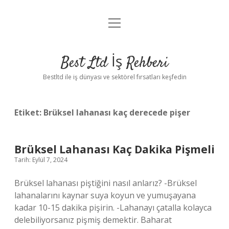
menüyü
Anasayfa
aç
Gizlilik Politikası
Best Ltd İş Rehberi
Yasal Uyarı
Bestltd ile iş dünyası ve sektörel fırsatları keşfedin
Hakkımızda
Etiket:
Brüksel lahanası kaç derecede pişer
Brüksel Lahanası Kaç Dakika Pişmeli
Tarih: Eylül 7, 2024
Brüksel lahanası piştiğini nasıl anlarız? -Brüksel
lahanalarını kaynar suya koyun ve yumuşayana
kadar 10-15 dakika pişirin. -Lahanayı çatalla kolayca
delebiliyorsanız pişmiş demektir. Baharat