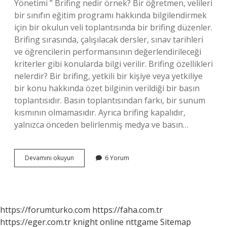
Yönetimi ” Brifing nedir örnek? Bir öğretmen, velileri
bir sınıfın eğitim programı hakkında bilgilendirmek
için bir okulun veli toplantısında bir brifing düzenler.
Brifing sırasında, çalışılacak dersler, sınav tarihleri ​​
ve öğrencilerin performansının değerlendirileceği
kriterler gibi konularda bilgi verilir. Brifing özellikleri
nelerdir? Bir brifing, yetkili bir kişiye veya yetkiliye
bir konu hakkında özet bilginin verildiği bir basın
toplantısıdır. Basın toplantısından farkı, bir sunum
kısmının olmamasıdır. Ayrıca brifing kapalıdır,
yalnızca önceden belirlenmiş medya ve basın…
Okul
Devamını okuyun
6 Yorum
Brifing
Dosyasinda
Neler
Olur
https://forumturko.com
https://faha.com.tr
https://eger.com.tr
knight online
nttgame
Sitemap