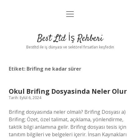
menüyü
Anasayfa
aç
Gizlilik Politikası
Best Ltd İş Rehberi
Yasal Uyarı
Bestltd ile iş dünyası ve sektörel fırsatları keşfedin
Hakkımızda
Etiket:
Brifing ne kadar sürer
Okul Brifing Dosyasinda Neler Olur
Tarih: Eylül 6, 2024
Brifing dosyasında neler olmalı? Brifing Dosyası a)
Brifing; Özet, özel talimat, açıklama, yönlendirme,
taktik bilgi anlamına gelir. Brifing dosyası tesis için
tanıtım bilgileri ve belgeleri içerir. İnsan Kaynakları