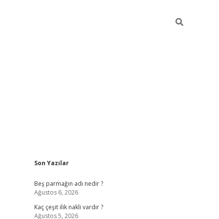
Sidebar
Son Yazılar
pia bella casino giriş
Beş parmağın adı nedir ?
Ağustos 6, 2026
Kaç çeşit ilik nakli vardır ?
Ağustos 5, 2026