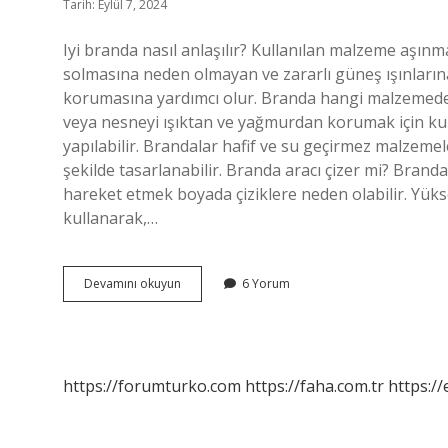
Tarih: Eylül 7, 2024
Iyi branda nasıl anlaşılır? Kullanılan malzeme aşın
solmasına neden olmayan ve zararlı güneş ışınlar
korumasına yardımcı olur. Branda hangi malzemeden ya
veya nesneyi ışıktan ve yağmurdan korumak için ku
yapılabilir. Brandalar hafif ve su geçirmez malzemel
şekilde tasarlanabilir. Branda aracı çizer mi? Brand
hareket etmek boyada çiziklere neden olabilir. Yüks
kullanarak,…
Branda
Devamını okuyun
6 Yorum
Alırken
Nelere
Dikkat
Edilmeli
https://forumturko.com
https://faha.com.tr
https://