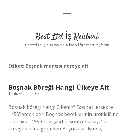
menüyü
Anasayfa
aç
Gizlilik Politikası
Best Ltd İş Rehberi
Yasal Uyarı
Bestltd ile iş dünyası ve sektörel fırsatları keşfedin
Hakkımızda
Etiket:
Boşnak mantısı nereye ait
Boşnak Böreği Hangi Ülkeye Ait
Tarih: Ekim 2, 2024
Boşnak böreği hangi ülkenin? Bosna Hersek’te
1450’lerden beri Boşnak böreklerinin üretildiğine
inanılıyor. 1993 savaşından sonra Türkiye’nin
kuzeybatısına göç eden Boşnaklar, Bursa,