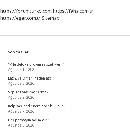
Ait
https://forumturko.com
https://faha.com.tr
https://eger.com.tr
Sitemap
Sidebar
Son Yazılar
14 lü Belçika Browning özellikleri ?
Ağustos 10, 2026
Laz Ziya Orhanı neden astı ?
Ağustos 9, 2026
Sırp alfabesi kaç harftir ?
Ağustos 8, 2026
Kalp kası nedir nerelerde bulunur ?
Ağustos 7, 2026
Beş parmağın adı nedir ?
Ağustos 6, 2026