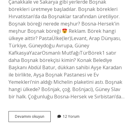
Çanakkale ve Sakarya gibi yerlerde Boşnak
börekleri üretmeye başladılar. Boşnak börekleri
Hırvatistan’da da Boşnaklar tarafından üretiliyor.
Boşnak böreği nerede meşhur? Bosna-Hersek’in
meşhur Boşnak böreği
Reklam. Börek hangi
ülkeye aittir? PastaÜlke(ler)Levant, Arap Dünyası,
Türkiye, Güneydoğu Avrupa, Güney
KafkasyaYazarOsmanlı MutfağıTürBörek1 satır
daha Boşnak börekçisi kimin? Konak Belediye
Başkanı Abdül Batur, dükkan sahibi Ayşe Karadan
ile birlikte, Ayşa Boşnak Pastanesi ve Ev
Yemekleri’nin aldığı Michelin plaketini astı. Boşnak
hangi ülkede? Bošnjak, çoğ. Bošnjaci), Güney Slav
bir halk. Çoğunluğu Bosna-Hersek ve Sırbistan’da…
Boşnak
Devamını okuyun
12 Yorum
Böreği
Hangi
Ülkeye