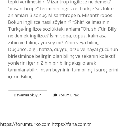
tepki verilmesidir. Mizantrop ingilizce ne demek?
“misanthrope” teriminin İngilizce-Türkçe Sözlükte
anlamları: 3 sonuç. Misanthrope n. Misanthropos i.
Bokun ingilizce nasıl söylenir? “Shit” kelimesinin
Türkçe-İngilizce sözlükteki anlamı “Oh, shit”tir. Billy
ne demek ingilizce? İsim: sopa, topuz, kalın asa.
Zihin ve bilinç aynı şey mi? Zihin veya bilinç;
Düşünce, algı, hafıza, duygu, arzu ve hayal gücünün
birleşiminde belirgin olan bilinç ve zekanın kolektif
yönlerini içerir. Zihin bir bilinç akışı olarak
tanımlanabilir. İnsan beyninin tüm bilinçli süreçlerini
içerir. Bilinç…
Bilinç
Devamını okuyun
Yorum Bırak
Ingilizce
Ne
https://forumturko.com
https://faha.com.tr