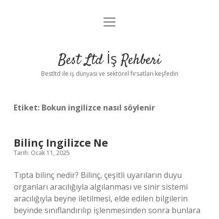
menüyü
Anasayfa
aç
Gizlilik Politikası
Best Ltd İş Rehberi
Yasal Uyarı
Bestltd ile iş dünyası ve sektörel fırsatları keşfedin
Hakkımızda
Etiket:
Bokun ingilizce nasıl söylenir
Bilinç Ingilizce Ne
Tarih: Ocak 11, 2025
Tıpta bilinç nedir? Bilinç, çeşitli uyarıların duyu
organları aracılığıyla algılanması ve sinir sistemi
aracılığıyla beyne iletilmesi, elde edilen bilgilerin
beyinde sınıflandırılıp işlenmesinden sonra bunlara