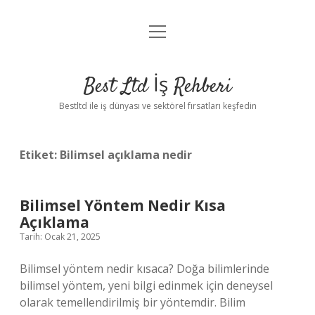
menüyü
Anasayfa
aç
Gizlilik Politikası
Best Ltd İş Rehberi
Yasal Uyarı
Bestltd ile iş dünyası ve sektörel fırsatları keşfedin
Hakkımızda
Etiket:
Bilimsel açıklama nedir
Bilimsel Yöntem Nedir Kısa
Açıklama
Tarih: Ocak 21, 2025
Bilimsel yöntem nedir kısaca? Doğa bilimlerinde
bilimsel yöntem, yeni bilgi edinmek için deneysel
olarak temellendirilmiş bir yöntemdir. Bilim