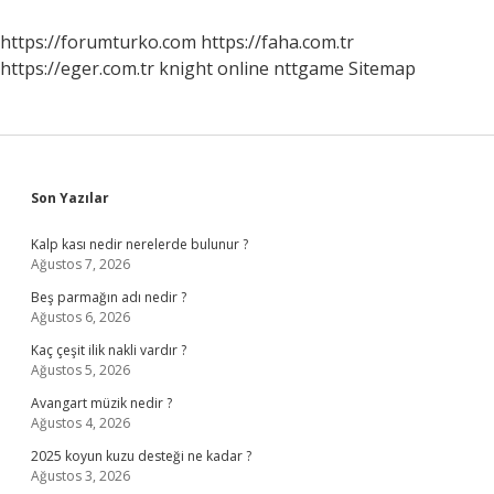
Açıklama
https://forumturko.com
https://faha.com.tr
https://eger.com.tr
knight online
nttgame
Sitemap
Sidebar
Son Yazılar
Kalp kası nedir nerelerde bulunur ?
Ağustos 7, 2026
Beş parmağın adı nedir ?
Ağustos 6, 2026
Kaç çeşit ilik nakli vardır ?
Ağustos 5, 2026
Avangart müzik nedir ?
Ağustos 4, 2026
2025 koyun kuzu desteği ne kadar ?
Ağustos 3, 2026