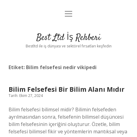
menüyü
Anasayfa
aç
Gizlilik Politikası
Best Ltd İş Rehberi
Yasal Uyarı
Bestltd ile iş dünyası ve sektörel fırsatları keşfedin
Hakkımızda
Etiket:
Bilim felsefesi nedir vikipedi
Bilim Felsefesi Bir Bilim Alanı Mıdır
Tarih: Ekim 27, 2024
Bilim felsefesi bilimsel midir? Bilimin felsefeden
ayrılmasından sonra, felsefenin bilimsel düşüncesi
bilim felsefesinin içeriğini oluşturur. Özetle, bilim
felsefesi bilimsel fikir ve yöntemlerin mantıksal veya