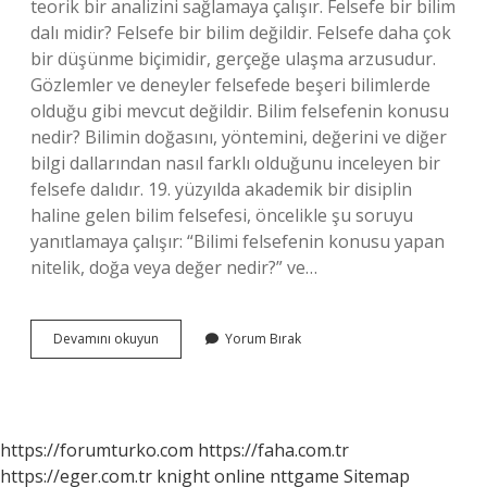
teorik bir analizini sağlamaya çalışır. Felsefe bir bilim
dalı midir? Felsefe bir bilim değildir. Felsefe daha çok
bir düşünme biçimidir, gerçeğe ulaşma arzusudur.
Gözlemler ve deneyler felsefede beşeri bilimlerde
olduğu gibi mevcut değildir. Bilim felsefenin konusu
nedir? Bilimin doğasını, yöntemini, değerini ve diğer
bilgi dallarından nasıl farklı olduğunu inceleyen bir
felsefe dalıdır. 19. yüzyılda akademik bir disiplin
haline gelen bilim felsefesi, öncelikle şu soruyu
yanıtlamaya çalışır: “Bilimi felsefenin konusu yapan
nitelik, doğa veya değer nedir?” ve…
Bilim
Devamını okuyun
Yorum Bırak
Felsefesi
Bir
Bilim
Alanı
Mıdır
https://forumturko.com
https://faha.com.tr
https://eger.com.tr
knight online
nttgame
Sitemap