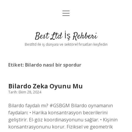
menüyü
Anasayfa
aç
Gizlilik Politikası
Best Ltd İş Rehberi
Yasal Uyarı
Bestltd ile iş dünyası ve sektörel fırsatları keşfedin
Hakkımızda
Etiket:
Bilardo nasıl bir spordur
Bilardo Zeka Oyunu Mu
Tarih: Ekim 28, 2024
Bilardo faydalı mı? #GSBGM Bilardo oynamanın
faydaları: • Harika konsantrasyon becerilerini
geliştirir. El-göz koordinasyonunu sağlar. • Kişinin
konsantrasyonunu korur. Fiziksel ve geometrik