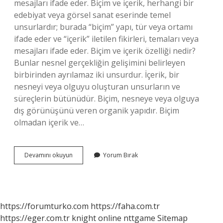
mesajları ifade eder. Biçim ve içerik, herhangi bir
edebiyat veya görsel sanat eserinde temel
unsurlardır; burada “biçim” yapı, tür veya ortamı
ifade eder ve “içerik” iletilen fikirleri, temaları veya
mesajları ifade eder. Biçim ve içerik özelliği nedir?
Bunlar nesnel gerçekliğin gelişimini belirleyen
birbirinden ayrılamaz iki unsurdur. İçerik, bir
nesneyi veya olguyu oluşturan unsurların ve
süreçlerin bütünüdür. Biçim, nesneye veya olguya
dış görünüşünü veren organik yapıdır. Biçim
olmadan içerik ve…
Icerik
Devamını okuyun
Yorum Bırak
Ve
Bicim
Nedir
https://forumturko.com
https://faha.com.tr
https://eger.com.tr
knight online
nttgame
Sitemap