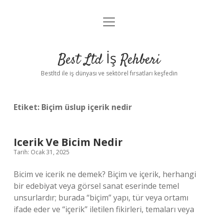
menüyü
Anasayfa
aç
Gizlilik Politikası
Best Ltd İş Rehberi
Yasal Uyarı
Bestltd ile iş dünyası ve sektörel fırsatları keşfedin
Hakkımızda
Etiket:
Biçim üslup içerik nedir
Icerik Ve Bicim Nedir
Tarih: Ocak 31, 2025
Bicim ve icerik ne demek? Biçim ve içerik, herhangi
bir edebiyat veya görsel sanat eserinde temel
unsurlardır; burada “biçim” yapı, tür veya ortamı
ifade eder ve “içerik” iletilen fikirleri, temaları veya